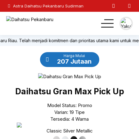
Astra Daihatsu Pekanbaru Sudirman
Riau. Telah menjadi komitmen dan prioritas utama kami untuk mencip
Home
Harga Mulai
SUV
207 Jutaan
MPV
Daihatsu Gran Max Pick Up
Hatchback
Model Status: Promo
Komersil
Varian: 19 Tipe
Tersedia: 4 Warna
Lainnya
Classic Silver Metallic
Kontak