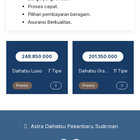
Proses cepat.
Pilihan pembayaran beragam.
Asuransi Berkualitas.
201.350.000
190.450.000
e
Daihatsu Gran Max MiniBus
11 Tipe
Daihatsu Sigra
10 Tipe
Promo
Promo
Astra Daihatsu Pekanbaru Sudirman