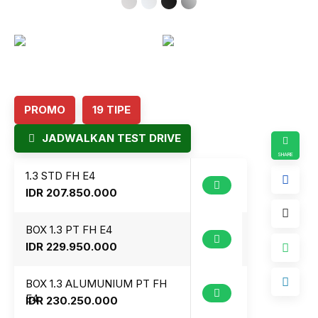
7
8
9
PROMO
19 TIPE
JADWALKAN TEST DRIVE
1.3 STD FH E4
IDR 207.850.000
BOX 1.3 PT FH E4
IDR 229.950.000
BOX 1.3 ALUMUNIUM PT FH
E4
IDR 230.250.000