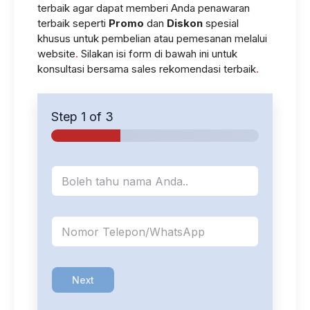
terbaik agar dapat memberi Anda penawaran
terbaik seperti
Promo
dan
Diskon
spesial
AC PS 1.5 MC
khusus untuk pembelian atau pemesanan melalui
IDR 221.950.000
website
.
Silakan isi form di bawah ini untuk
konsultasi bersama sales rekomendasi terbaik
.
AC PS BOX 1.5 PT MC
IDR 243.450.000
Step
1
of 3
AC PS BOX 1.5 ALUMIN PT MC
IDR 243.750.000
N
a
AC PS 1.5 AB MC
m
IDR 227.950.000
a
*
K
o
n
t
a
Next
k
*