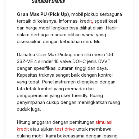
Sahabat Bisnis
1.5 STD MC
Gran Max PU (Pick Up)
, mobil pickup serbaguna
IDR 214.850.000
terbaik di kelasnya
.
Informasi kredi
t,
spesifikasi
dan harga mobil lengkap bisa dilihat disini. Hadir
BOX 1.5 PT MC
dalam berbagai macam pilihan warna yang
disesuaikan dengan kebutuhan seru Mu
IDR 236.550.000
Daihatsu Gran Max Pickup memiliki mesin 1.5L
BOX 1.5 ALUMINIUM PT MC
3SZ-VE 4 silinder 16 valve DOHC jenis DVVT
IDR 236.850.000
dengan spesifikasi putaran tinggi dan daya.
Kapasitas truknya sangat baik dengan kontrol
1.5 3W MC
yang tepat. Panel instrumen dilengkapi dengan
tata letak tombol yang memadai dan
IDR 214.850.000
pengoperasian yang user friendly. Ruang
penyimpanan cukup dengan meningkatkan ruang
BOX 1.5 3W PT MC
duduk juga.
IDR 236.550.000
Hitung anggaran dengan perhitungan
simulasi
BOX 1.5 3W ALUMINIUM MC
kredit
atau ajukan
test drive
untuk membawa
pulang mobil
,
kami bekerjasama dengan leasing
IDR 236.850.000