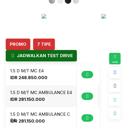
8
9
PROMO
7 TIPE
JADWALKAN TEST DRIVE
1.5 D M/T MC E4
IDR 248.850.000
1.5 D M/T MC AMBULANCE E4
IDR 281.150.000
1.5 D M/T MC AMBULANCE C
E4
IDR 281.150.000