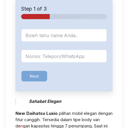
Step
1
of 3
N
a
m
a
*
K
o
n
t
a
Next
k
*
Sahabat Elegan
New Daihatsu Luxio
pilihan mobil elegan dengan
fitur canggih
.
Tersedia dalam tipe body van
de
n
gan kapasitas hingga 7 penumpang. Saat ini