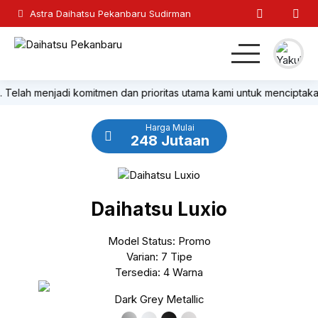
Astra Daihatsu Pekanbaru Sudirman
ah menjadi komitmen dan prioritas utama kami untuk menciptakan keny
Home
Harga Mulai
SUV
248 Jutaan
MPV
Daihatsu Luxio
Hatchback
Model Status: Promo
Komersil
Varian: 7 Tipe
Tersedia: 4 Warna
Lainnya
Dark Grey Metallic
Kontak